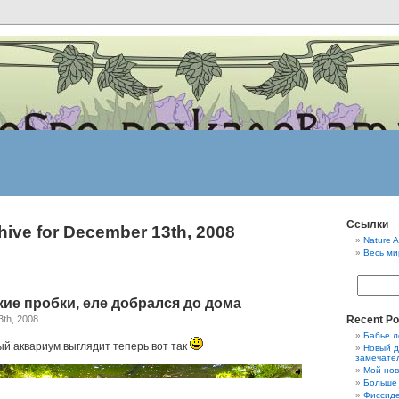
Ссылки
hive for December 13th, 2008
Nature A
Весь ми
кие пробки, еле добрался до дома
3th, 2008
Recent Po
Бабье л
й аквариум выглядит теперь вот так
Новый д
замечате
Мой нов
Больше 
Фиссиде