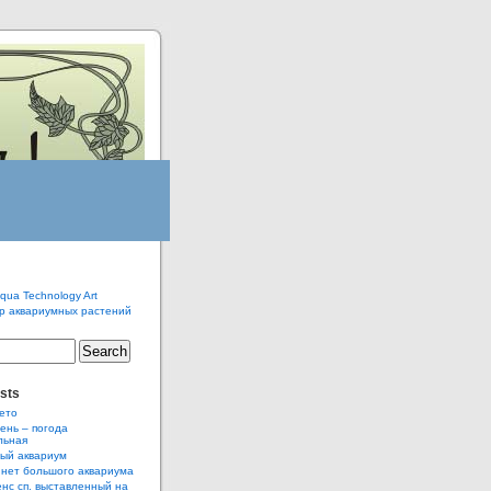
qua Technology Art
р аквариумных растений
sts
ето
ень – погода
льная
ый аквариум
нет большого аквариума
нс сп. выставленный на