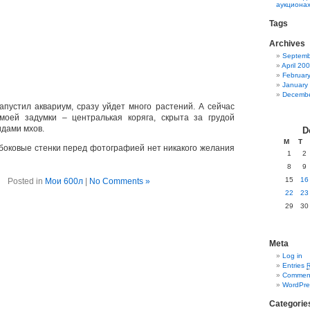
аукциона
Tags
Archives
Septemb
April 20
Februar
January
Decembe
пустил аквариум, сразу уйдет много растений. А сейчас
моей задумки – централькая коряга, скрыта за грудой
идами мхов.
D
M
T
боковые стенки перед фотографией нет никакого желания
1
2
8
9
15
16
Posted in
Мои 600л
|
No Comments »
22
23
29
30
Meta
Log in
Entries
Commen
WordPre
Categorie