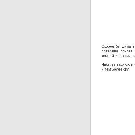
Скорее бы Дима за
потеряна основа 
камней с новыми в
Чистить заднюю и 
и тем более сил.